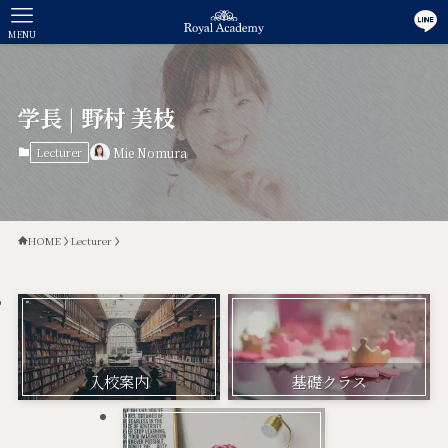
MENU
学長 | 野村 美枝
Lecturer
Mie Nomura
HOME
Lecturer
入校案内
基礎クラス