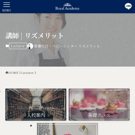
MENU
講師 | リズメリット
Lecturer
家事代行・ベビーシッター リズメリット
HOME
Lecturer
入校案内
基礎クラス