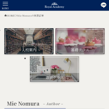
MENU
HOME
Mie Nomuraの執筆記事
入校案内
基礎クラス
選択クラス
Mie Nomura
– Author –