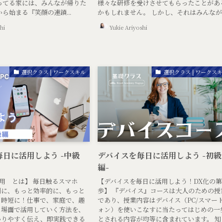
ってる家には、みんなが帰りた
様々な研修を受けさせてもらったことがあ
ら始まる『笑顔の連鎖...
かもしれません。 しかし、それはみんなが..
hi
Yukie Ariyoshi
選択クラス | ワークスキル
選択クラス | ワークス
日に活用しよう -中級
デバイスを毎日に活用しよう -初級
編-
活用 とは】 毎日触るスマホ
【デバイスを毎日に活用しよう！DX化の
利に、もっと効率的に、もっと
歩】 『デバイス』コースは大人のための授
と時短に！仕事で、家庭で、趣
であり、授業内容はデバイス（PC/スマー
る場面で活用していく方法を、
ォン）を使いこなすに当たってはじめの一
かりやすく伝え、即実践できる
とされる内容が均等に含まれています。 知