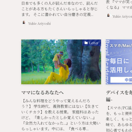
表 『ママが笑
日本でも多くの人が読んだ本なので、読んだ
くなる』 ママか
ことがある方もたくさんいらっしゃると存じ
ます。 そこに書かれてい自分磨きの定義...
Yukie Ariyos
Yukie Ariyoshi
Letter
ママになるあなたへ
デバイスを毎
編-
【みんな料理をどうやって覚えるんだろ
う？】 学生時代、義務教育にはない【生きて
【スマホ/PC
いくチカラ】を教える授業。 家庭科はあった
を、もっと便
けど、『楽しかったとしか覚えていない...』
楽しく、もっ
『全然力入れてなかった...』という方は大勢い
味で、あらゆ
らっしゃいます。中には、『食べる専...
初心者でもわ