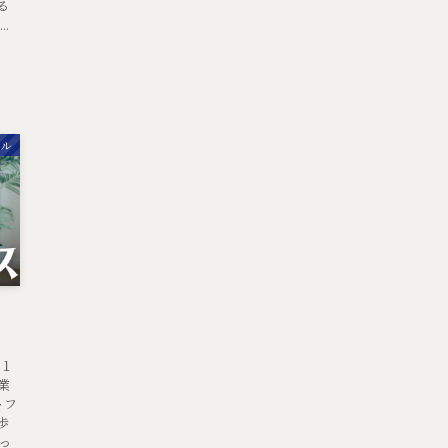
る
.
キル
第１
業
トフ
歩
っ