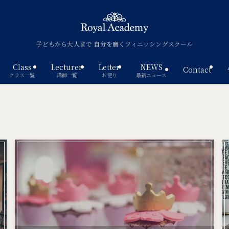
子どもから大人まで 自分を磨くフィニッシングスクール
Class
Lecturer
Letter
NEWS
Contact
クラス一覧
講師一覧
お便り
最新ニュース