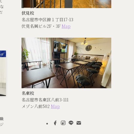
て
知な
だ
伏見校
名古屋市中区錦１丁目17-13
伏見名興ビル2F・3F
Map
ter
名東校
名古屋市名東区八前3-111
メゾン八前502
Map
職
ジ