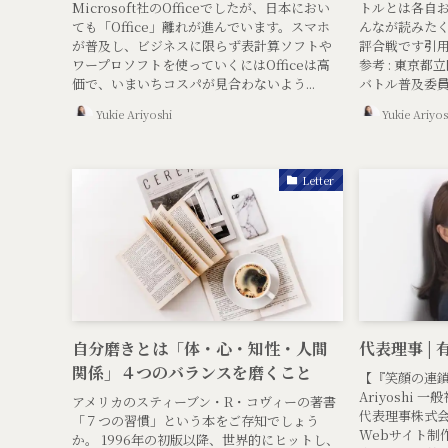
Microsoft社のOfficeでしたが、日本におい
トルとは各自お
ても「Office」離れが進んでいます。スマホ
んなが読みた
が普及し、ビジネスに限らず表計算ソフトや
評合戦です引用
ワープロソフトを使っていくにはOfficeは高
参考 : 東京
価で、いまいちコスパが見合わないよう...
バトル普及委員会
Yukie Ariyoshi
Yukie Ariyos
Letter
自分磨きとは「体・心・知性・人間
代表理事 | 
関係」４つのバランスを磨くこと
【『笑顔の連鎖』
Ariyoshi
アメリカのスティーブン・R・コヴィーの著書
代表理事株式
「７つの習慣」という本をご存知でしょう
Webサイト制作事
か。 1996年の初版以降、世界的にヒットし、