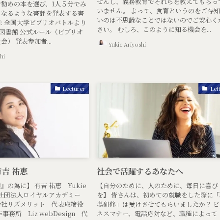
せんし、義務教育でそれらを教えてもらっ
勧めの本を選び、1人５分でみ
いません。 よって、食育というのをご存
くなるような書評を発表する書
いのは不思議なことではないのでご安心く
: 全国大学ビブリオバトルより
さい。 むしろ、このように知る機会を...
都立図書館 公式ルール（ビブリオ
） 発表参加者...
Yukie Ariyoshi
hi
Lecturer
Let
有吉 祐恵
社会で活躍するあなたへ
の為に】 有吉 祐恵 Yukie
【自分のために、人のために、毎日に喜び
 一般社団法人ロイヤルアカデミー
を】 皆さんは、初めての就職をした際に「
会社リズメリット 代表取締役
場研修」は受けさせてもらいましたか？ ビ
務所 Liz webDesign 代
ネスマナー、電話応対など、職種によって