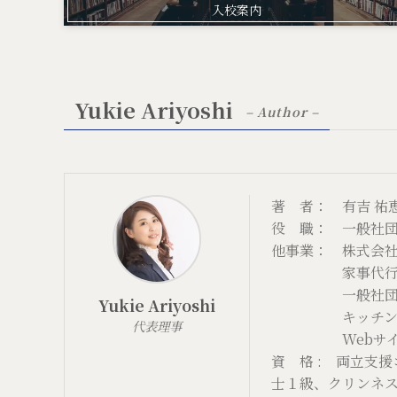
入校案内
Yukie Ariyoshi
– Author –
著 者： 有吉 祐
役 職： 一般社
他事業： 株式会
家事代行・ベビ
一般社団法人家
Yukie Ariyoshi
キッチン付きレンタ
代表理事
Webサイト制作事
資 格 : 両立支
士１級、クリンネス